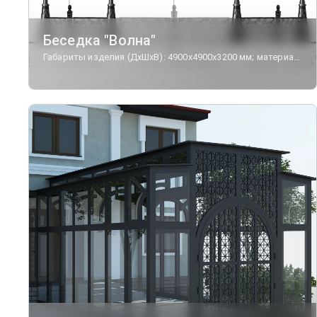
Беседка "Волна"
Габариты изделия (ДхШхВ): 4900х4900х3200 мм; материал - чугун, сталь.