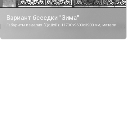
Вариант беседки "Зима"
Габариты изделия (ДхШхВ): 11700х9600х3900 мм; материал - чугун, сталь.