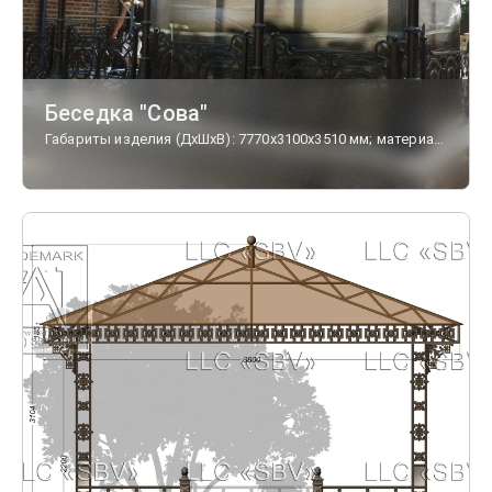
Беседка "Сова"
Габариты изделия (ДхШхВ): 7770х3100х3510 мм; материал - чугун,сталь; кровля - триплекс.