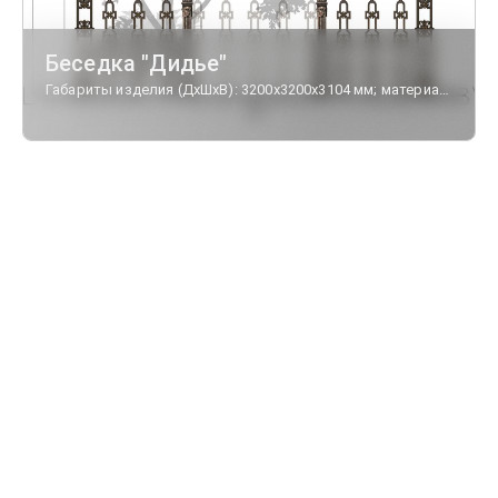
Беседка "Дидье"
Габариты изделия (ДхШхВ): 3200х3200х3104 мм; материал - чугун, сталь; кровля - монолитный поликарбонат.