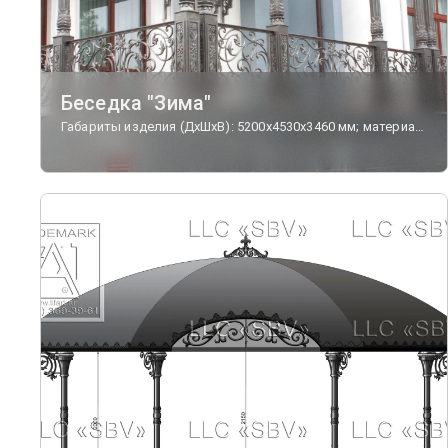
Беседка "Зима"
Габариты изделия (ДхШхВ): 5200х4530х3460 мм; материал - чугун,сталь; кровля - монолитный поликарбонат.