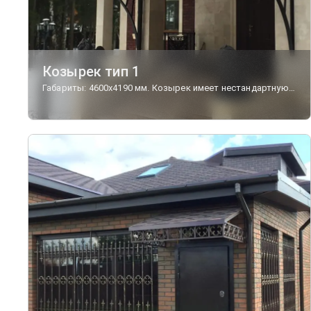
Козырек тип 1
Габариты: 4600х4190 мм. Козырек имеет нестандартную форму крыши. По фронтальной и боковым сторонам обрамлен фризом с чугунными декорами. Поддерживают козырек литосварные кронштейны с флористическим орнаментом.