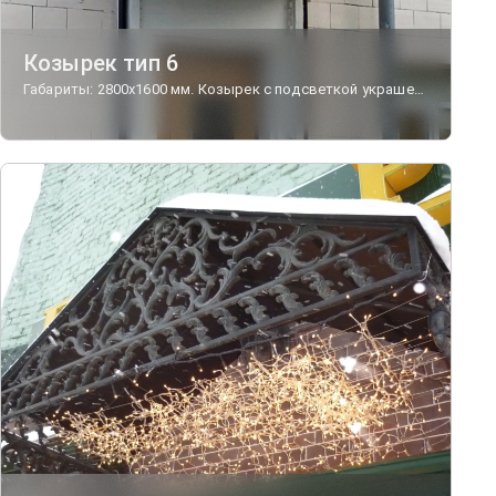
Козырек тип 6
Габариты: 2800х1600 мм. Козырек с подсветкой украшен чугунными консолями, навершиями и кронштейнами "Прованс".