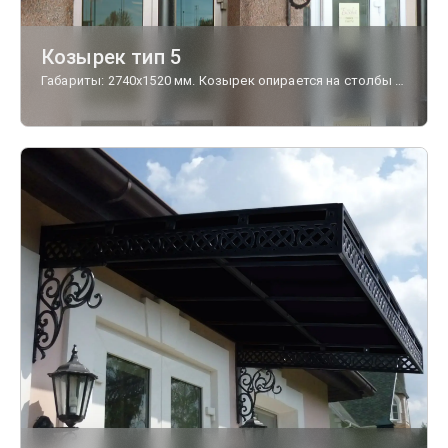
Козырек тип 5
Габариты: 2740х1520 мм. Козырек опирается на столбы с чугунными элементами "Опорные" и усилен чугунными кронштейнами "Дубок". Периметр украшен чугунными фризами. Этот козырек вы можете увидеть в г. Брянске.