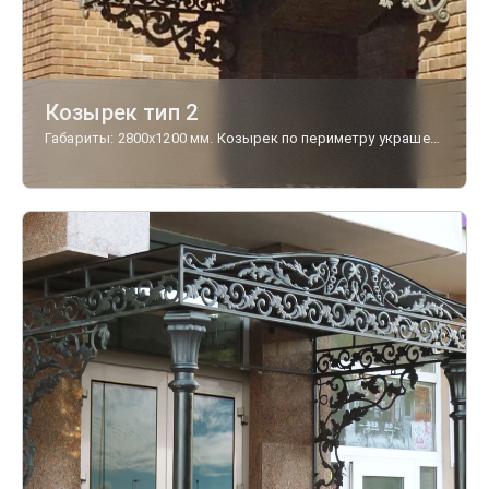
Козырек тип 2
Габариты: 2800х1200 мм. Козырек по периметру украшен фризами с чугунными декорами, дополняют изделие кронштейны "Прованс" малые.