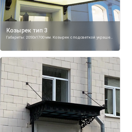
Козырек тип 3
Габариты: 2050х1700 мм. Козырек с подсветкой украшен чугунным фризом, чугунными пластинами по периметру снизу и чугунными кронштейнами "Витрувий". Кровля выполнена из стального листа с лючками для возможности замены световых элементов. Козырек, представленный на фото, установлен в г. Смоленск.