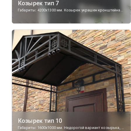
Козырек тип 7
Габариты: 4200х1300 мм. Козырек украшен кронштейнами "Прованс" малый, а также фризами из чугунных декоративных элементов.
Козырек тип 10
Габариты: 1600х1000 мм. Недорогой вариант козырька, выполненный полностью из стального металлопроката.