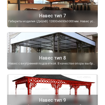
Навес тип 7
Габариты изделия (ДхШхВ) 12830х6650х3000 мм. Навес установлен на чугунные опорные столбы "Гаскон".
Навес тип 8
Навес с внутренней подсветкой. В качестве опоры выбраны столбы "Опорные". Верх столбов украшают кронштейны "Дубок" тип 1.
Навес тип 9