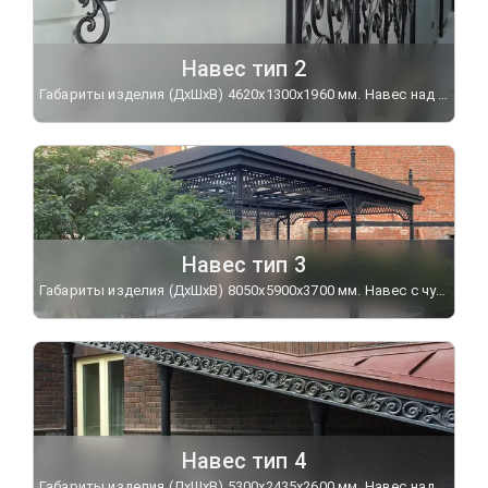
Навес тип 2
Габариты изделия (ДхШхВ) 4620х1300х1960 мм. Навес над входом в цокольный этаж украшен кронштейном "Дельфин".
Навес тип 3
Габариты изделия (ДхШхВ) 8050х5900х3700 мм. Навес с чугунным фризом по периметру установлен на чугунных опорных столбах "Гранд".
Навес тип 4
Габариты изделия (ДхШхВ) 5300х2435х2600 мм. Навес над входом в цокольный этаж украшен чугунным декоративным фризом. Дополняет навес чугунное ограждение "Волна".