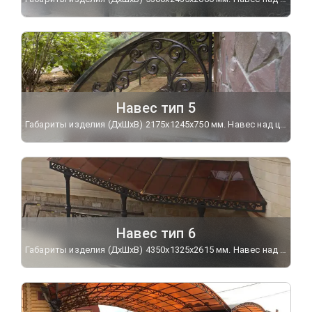
Навес тип 5
Габариты изделия (ДхШхВ) 2175х1245х750 мм. Навес над цокольным окном украшен кронштейном "Дельфин". Кровля - монолитный поликарбонат.
Навес тип 6
Габариты изделия (ДхШхВ) 4350х1325х2615 мм. Навес над входом в цокольный этаж украшен чугунным декоративным фризом. Дополняет навес чугунное ограждение "Летучая мышь".