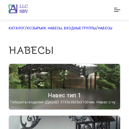
/
/
КАТАЛОГ
КОЗЫРЬКИ, НАВЕСЫ, ВХОДНЫЕ ГРУППЫ
НАВЕСЫ
НАВЕСЫ
Навес тип 1
Габариты изделия (ДхШхВ) 5735х3835х3100 мм. Навес с чугунным декором на чугунных опорных столбах. Кровля выполнена из монолитного поликарбоната.