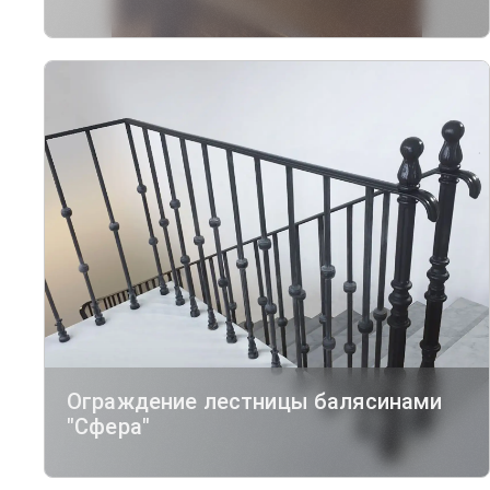
Ограждение лестницы балясинами
"Сфера"